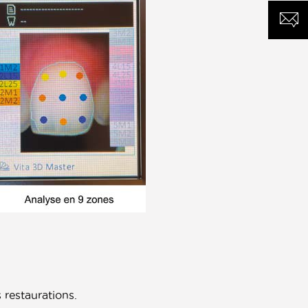
CONT
 restaurations.