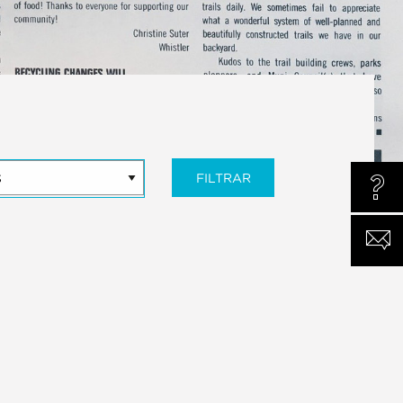
FILTRAR
¿ALG
CONT