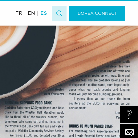
ES
FR
EN
BOREA CONNECT
¿ALG
CONT