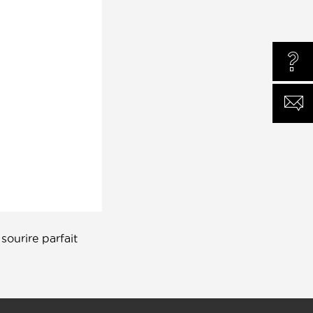
UNE 
CONT
sourire parfait