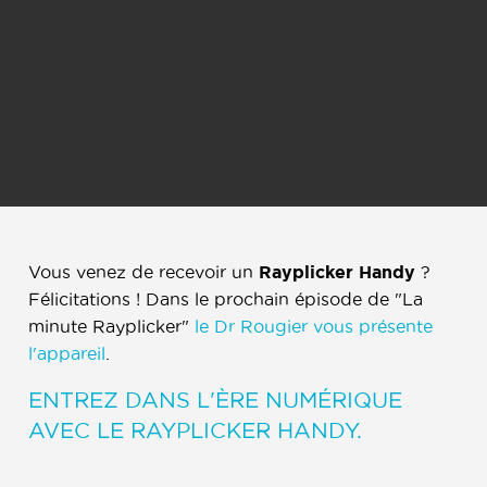
Vous venez de recevoir un
Rayplicker Handy
?
Félicitations ! Dans le prochain épisode de "La
minute Rayplicker"
le Dr Rougier vous présente
l'appareil
.
ENTREZ DANS L'ÈRE NUMÉRIQUE
AVEC LE
RAYPLICKER HANDY
.